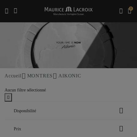
0
Utiliser les touches haut et bas pour naviguer dans les résultats de recherche.
Accueil
MONTRES
AIKONIC
Aucun filtre sélectionné
Disponibilité
En stock
Prix
Trier entre Disponibilité: En stock