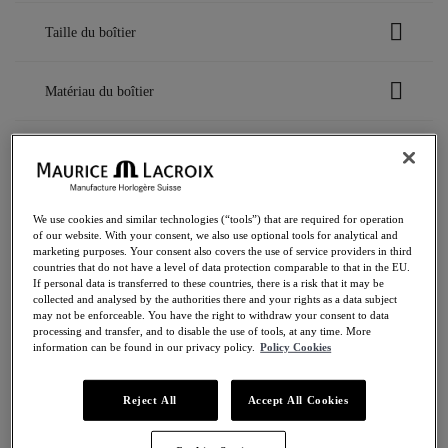
EUR
Taille du boîtier
à
EUR
43 mm
Matériau du boîtier
Trier entre Taille du boîtier: 43 mm
Acier inoxydable avec lunette en céramique
Matériau du bracelet
Trier entre Matériau du boîtier: Acier ino
Titane DLC noir avec lunette en céramique
Trier entre Matériau du boîtier: Titane DL
Bracelet bi-caoutchouc avec insert en caoutchouc texturé
Collection
Trier entre Matériau du brac
imitation nylon
We use cookies and similar technologies (“tools”) that are required for operation
of our website. With your consent, we also use optional tools for analytical and
Bracelet en acier inoxydable
AIKONIC
marketing purposes. Your consent also covers the use of service providers in third
Trier entre Matériau du bracelet: Bracelet en acie
Couleur du cadran
countries that do not have a level of data protection comparable to that in the EU.
Trier entre Collection: AIKONIC
If personal data is transferred to these countries, there is a risk that it may be
collected and analysed by the authorities there and your rights as a data subject
Anthracite
may not be enforceable. You have the right to withdraw your consent to data
Mouvement
Trier entre Couleur du cadran: Anthracite
processing and transfer, and to disable the use of tools, at any time. More
Cadran en sapphire avec vernis translucide bleu et réhaut
information can be found in our privacy policy.
Policy Cookies
Trier entre Couleur du cadran: Cad
bleu
Automatique
AFFICHER LES RÉSULTATS
Cadran en sapphire avec vernis translucide gris et réhaut
Trier entre Mouvement: Automatique
Reject All
Accept All Cookies
Trier entre Couleur du cadran: Cad
gris
Noir