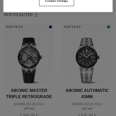
Cookies Settings
Trier entre Couleur du cadran: Noir
9 Produits
NOUVEAUTÉS
NOUVEAU
NOUVEAU
AIKONIC MASTER
AIKONIC AUTOMATIC
TRIPLE RETROGRADE
43MM
AC6068-SSL20-230-2
AC6008-SSL22-330-1
⌀43 mm
⌀43 mm
7.500,00 €
3.650,00 €