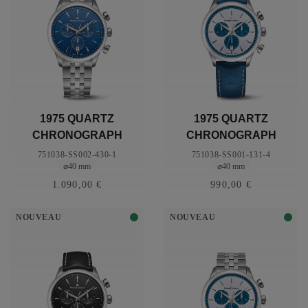
1975 QUARTZ
1975 QUARTZ
CHRONOGRAPH
CHRONOGRAPH
40MM
40MM
751038-SS002-430-1
751038-SS001-131-4
⌀40 mm
⌀40 mm
1.090,00 €
990,00 €
NOUVEAU
NOUVEAU