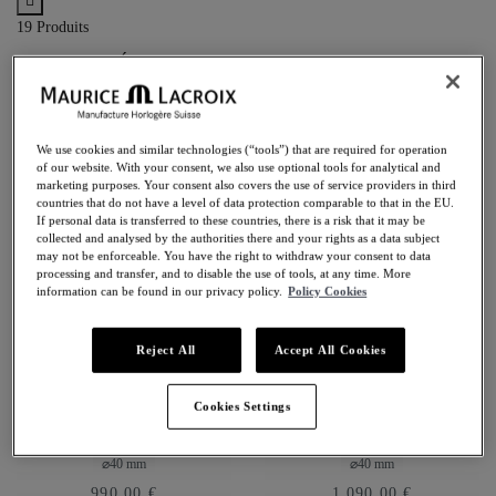
19 Produits
NOUVEAUTÉS
NOUVEAU
NOUVEAU
We use cookies and similar technologies (“tools”) that are required for operation
of our website. With your consent, we also use optional tools for analytical and
marketing purposes. Your consent also covers the use of service providers in third
countries that do not have a level of data protection comparable to that in the EU.
If personal data is transferred to these countries, there is a risk that it may be
collected and analysed by the authorities there and your rights as a data subject
may not be enforceable. You have the right to withdraw your consent to data
processing and transfer, and to disable the use of tools, at any time. More
information can be found in our privacy policy.
Policy Cookies
Reject All
Accept All Cookies
1975 QUARTZ
1975 QUARTZ
Cookies Settings
CHRONOGRAPH
CHRONOGRAPH
40MM
40MM
751038-SS001-130-2
751038-SS002-130-1
⌀40 mm
⌀40 mm
990,00 €
1.090,00 €