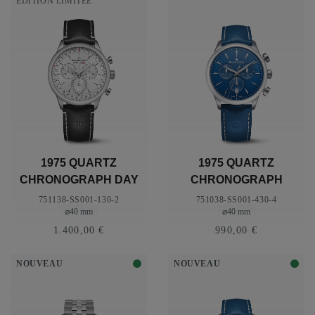
ÉDITION LIMITÉE
1975 QUARTZ
1975 QUARTZ
CHRONOGRAPH DAY
CHRONOGRAPH
DATE LIMITED
40MM
751138-SS001-130-2
751038-SS001-430-4
⌀40 mm
⌀40 mm
EDITION
1.400,00 €
990,00 €
NOUVEAU
NOUVEAU