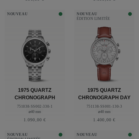
NOUVEAU
NOUVEAU
ÉDITION LIMITÉE
1975 QUARTZ
1975 QUARTZ
CHRONOGRAPH
CHRONOGRAPH DAY
40MM
DATE LIMITED
751038-SS002-330-1
751138-SS001-130-3
⌀40 mm
⌀40 mm
EDITION
1.090,00 €
1.400,00 €
NOUVEAU
NOUVEAU