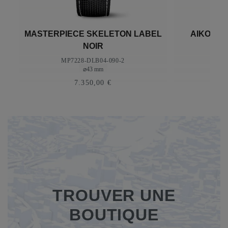
N
MASTERPIECE SKELETON LABEL
AIKON A
NOIR
AI6
MP7228-DLB04-090-2
⌀43 mm
7.350,00 €
TROUVER UNE
BOUTIQUE