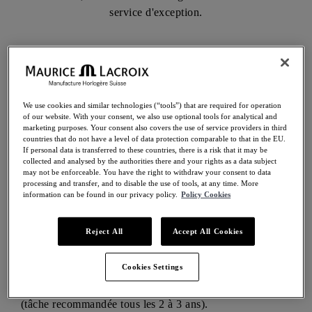
service d'exception.
SERVICE PARTIEL
We use cookies and similar technologies (“tools”) that are required for operation
of our website. With your consent, we also use optional tools for analytical and
marketing purposes. Your consent also covers the use of service providers in third
Lorsque le mouvement de la montre ne nécessite pas un
countries that do not have a level of data protection comparable to that in the EU.
If personal data is transferred to these countries, there is a risk that it may be
service complet ou que la pile doit être remplacée (pour
collected and analysed by the authorities there and your rights as a data subject
les mouvements à quartz), l'horloger peut proposer un
may not be enforceable. You have the right to withdraw your consent to data
processing and transfer, and to disable the use of tools, at any time. More
service partiel. Le boîtier et le bracelet de la montre sont
information can be found in our privacy policy.
Policy Cookies
démontés et nettoyés, tous les joints sont remplacés (la
pile est remplacée pour les mouvements à quartz), divers
Reject All
Accept All Cookies
composants, comprenant le boîtier, le cadran, les
aiguilles, la glace ou le bracelet peuvent également être
Cookies Settings
remplacés sur demande, sous réserve que le devis des
travaux a été approuvé. Enfin, l'étanchéité est testée
(tâche recommandée tous les 2 à 3 ans).