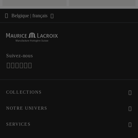
Belgique | français
Suivez-nous
COLLECTIONS
MASTERPIECE
AIKON
NOTRE UNIVERS
1975
Actualités
PONTOS
Pressroom
SERVICES
ELIROS
Marque
Tous Les Services
FIABA